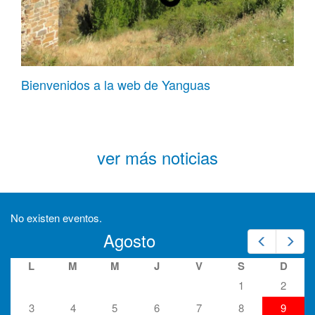
Bienvenidos a la web de Yanguas
ver más noticias
No existen eventos.
Agosto
Prev
Nex
L
M
M
J
V
S
D
1
2
3
4
5
6
7
8
9