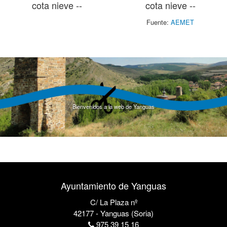
cota nieve --
cota nieve --
Fuente:
AEMET
Bienvenidos a la web de Yanguas
Ayuntamiento de Yanguas
C/ La Plaza nº
42177 - Yanguas (Soria)
975 39 15 16