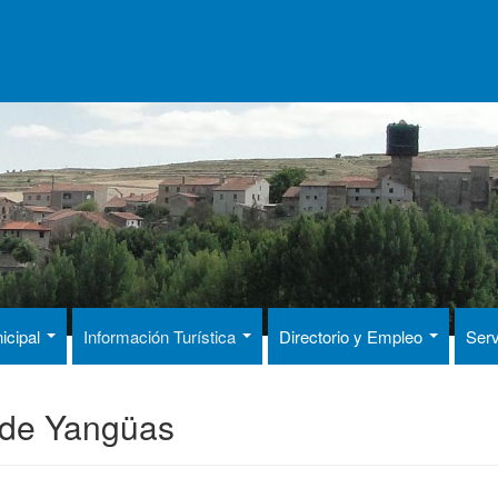
icipal
Información Turística
Directorio y Empleo
Serv
 de Yangüas