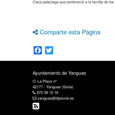
Casa palaciega que perteneció a la familia de los
Comparte esta Página
Facebook
Twitter
Ayuntamiento de Yanguas
C/ La Plaza nº
42177 - Yanguas (Soria)
975 39 15 16
yanguas@dipsoria.es