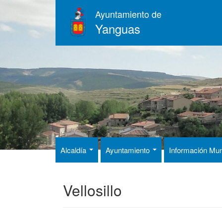
Pasar
Ayuntamiento de
al
Yanguas
contenido
principal
Alcaldía
Ayuntamiento
Información Mun
Vellosillo