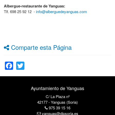
Albergue-restaurante de Yanguas:
Tlf. 698 25 92 12 -
info@alberguedeyanguas.com
Comparte esta Página
Facebook
Twitter
Ayuntamiento de Yanguas
C/ La Plaza nº
42177 - Yanguas (Soria)
975 39 15 16
yanguas@dipsoria.es