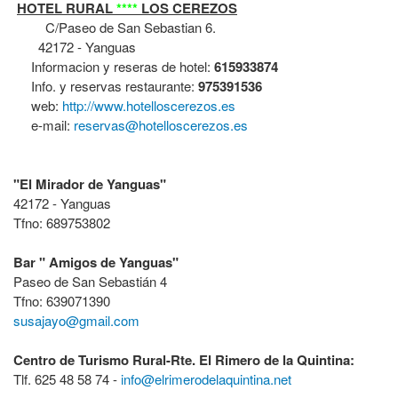
HOTEL RURAL
****
LOS CEREZOS
C/Paseo de San Sebastian 6.
42172 -
Yanguas
Informacion y reseras de hotel:
615933874
Info. y reservas restaurante:
975391536
web:
http://www.hotelloscerezos.es
e-mail:
reservas@hotelloscerezos.es
"El Mirador de Yanguas"
42172 - Yanguas
Tfno: 689753802
Bar " Amigos de Yanguas"
Paseo de San Sebastián 4
Tfno: 639071390
susajayo@gmail.com
Centro de Turismo Rural-Rte. El Rimero de la Quintina:
Tlf. 625 48 58 74 -
info@elrimerodelaquintina.net