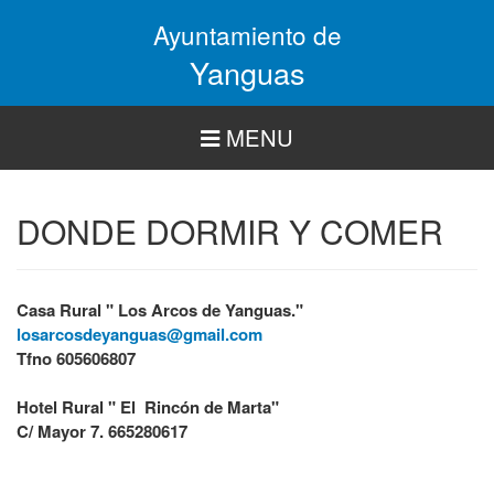
Pasar
Ayuntamiento de
al
contenido
Yanguas
principal
MENU
DONDE DORMIR Y COMER
Casa Rural " Los Arcos de Yanguas."
losarcosdeyanguas@gmail.com
Tfno 605606807
Hotel Rural " El Rincón de Marta"
C/ Mayor 7. 665280617