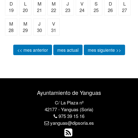
D
L
M
M
J
V
S
D
L
19
20
21
22
23
24
25
26
27
M
M
J
V
28
29
30
31
<< mes anterior
mes actual
mes siguiente >>
Ayuntamiento de Yanguas
C/ La Plaza nº
42177 - Yanguas (Soria)
975 39 15 16
yanguas@dipsoria.es