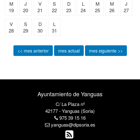
M
J
V
S
D
L
M
M
J
19
20
21
22
23
24
25
26
27
V
S
D
L
28
29
30
31
<< mes anterior
mes actual
mes siguiente >>
Ayuntamiento de Yanguas
C/ La Plaza nº
42177 - Yanguas (Soria)
975 39 15 16
yanguas@dipsoria.es